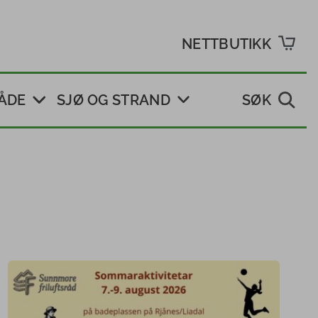
NETTBUTIKK
ÅDE
SJØ OG STRAND
SØK
ift
Marin forsøpling
a område
Skjærgårdstjenesten
Møre og Romsdal
Flytebrygger og
ftslivets
kaier
Ro- og padleled
t
Kajakk i skulen