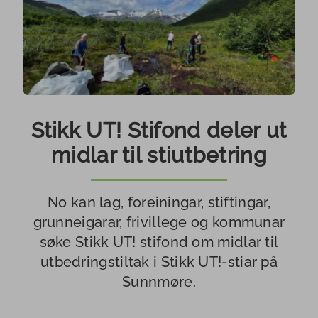
Naturmøteplassen
Gapahukar o
ivitetsleiarkurs
grindbygg
.-24.september
Turkortboka
26
Merkehandb
Turkalender
å på Ringen
Friluftsloven
morotur.no
allemannsre
Stikk UT! Stifond deler ut
nvandrarprosjekt
midlar til stiutbetring
Stiskulen
Kartlegging 
andørs
verdisetting 
vredning
Tur etter evne
friluftsområ
No kan lag, foreiningar, stiftingar,
ørt
grunneigarar, frivillege og kommunar
søke Stikk UT! stifond om midlar til
n av utstyr
utbedringstiltak i Stikk UT!-stiar på
Sunnmøre.
s og rapportar til
dlasting