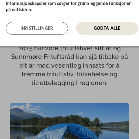
informasjonskapsler som sørger for grunnleggende funksjoner
på nettsiden.
Eit år med styrking av
friluftslivet på Sunnmøre
INNSTILLINGER
GODTA ALLE
2025 har vore friluftslivet sitt år og
Sunnmøre Friluftsråd kan sjå tilbake på
eit år med vesentleg innsats for å
fremme friluftsliv, folkehelse og
tilrettelegging i regionen.