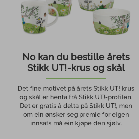
rep.skap
Gjennomførte
Akt
Arbeidsområde
aktivitetar i 2026
23
20
50-
Gjennomførte
årsjubileum
aktivitetar i 2025
Sl
2024
No kan du bestille årets
In
Stikk UT!-krus og skål
Handlingsplan
og
Ut
samarbeidsavtale
li
Det fine motivet på årets Stikk UT! krus
Årsrapportar
Ur
og skål er henta frå Stikk UT!-profilen.
Det er gratis å delta på Stikk UT!, men
Friluftsrådenes
Lå
om ein ønsker seg premie for eigen
landsforbund
innsats må ein kjøpe den sjølv.
Tip
ne