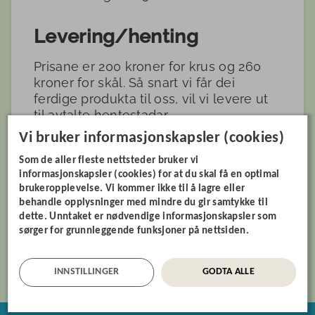
Levering/henting
Prisane er 200 kroner for krus og 260
kroner for skål. Så snart vi får dei
ferdige produkta til oss, vil vi levere ut
til avtalte hentestadar
(servicekontor/bibliotek/frivillegsentral
Vi bruker informasjonskapsler (cookies)
ar) rundt om i kommunene på
Som de aller fleste nettsteder bruker vi
Sunnmøre slik at dei kan henteast der.
informasjonskapsler (cookies) for at du skal få en optimal
Vi sender ut melding når det er klart for
brukeropplevelse. Vi kommer ikke til å lagre eller
henting i di kommune, og opplyser om
behandle opplysninger med mindre du gir samtykke til
kvar du kan hente.
dette. Unntaket er nødvendige informasjonskapsler som
sørger for grunnleggende funksjoner på nettsiden.
Ved bestilling i posten blir det eit tillegg
på 160 kroner for porto og ekspedering.
INNSTILLINGER
GODTA ALLE