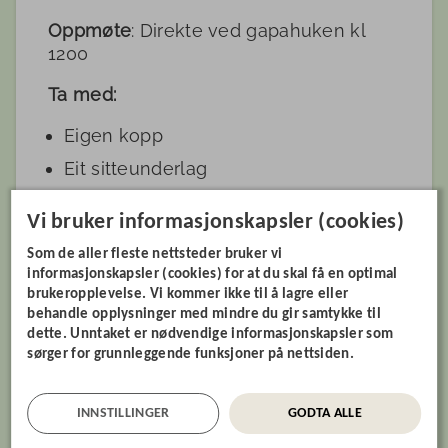
Oppmøte
: Direkte ved gapahuken kl
1200
Ta med:
Eigen kopp
Eit sitteunderlag
Matpakke/niste
Vi bruker informasjonskapsler (cookies)
Ellers gjeld det å kle seg etter veret.
Som de aller fleste nettsteder bruker vi
Ta med familie og vener, så sjåast vi på
informasjonskapsler (cookies) for at du skal få en optimal
brukeropplevelse. Vi kommer ikke til å lagre eller
laurdag 27.september!
behandle opplysninger med mindre du gir samtykke til
dette. Unntaket er nødvendige informasjonskapsler som
sørger for grunnleggende funksjoner på nettsiden.
INNSTILLINGER
GODTA ALLE