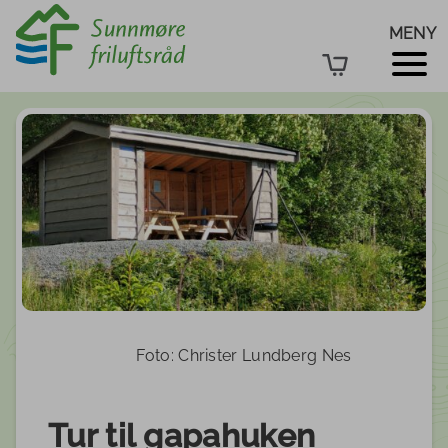
MENY
Gapahuken Dalsmunnnen Osdalen i Ørsta
kommune
Foto: Christer Lundberg Nes
Tur til gapahuken