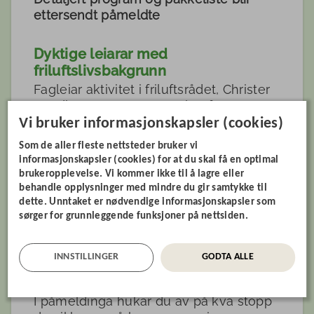
ettersendt påmeldte
Dyktige leiarar med
friluftslivsbakgrunn
Fagleiar aktivitet i friluftsrådet, Christer
Lundberg Nes, er ansvarleg for
vinterleiren.
Vi bruker informasjonskapsler (cookies)
Som de aller fleste nettsteder bruker vi
Med seg som leiarar har han eit team
informasjonskapsler (cookies) for at du skal få en optimal
med 6 studentar som studerer friluftsliv
brukeropplevelse. Vi kommer ikke til å lagre eller
på Høgskulen i Volda.
behandle opplysninger med mindre du gir samtykke til
dette. Unntaket er nødvendige informasjonskapsler som
sørger for grunnleggende funksjoner på nettsiden.
Organisert gratis turbuss
Vi har bestilt ein eigen turbuss som går
ruta Ørsta/Volda, Ulsteinvik, Hareid,
INNSTILLINGER
GODTA ALLE
Moa, Sykkylven og Orreneset t/r.
I påmeldinga hukar du av på kva stopp