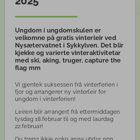
2025
Ungdom i ungdomskulen er
velkomne på gratis vinterleir ved
Nysætervatnet i Sykkylven. Det blir
kjekke og varierte vinteraktivitetar
med ski, aking, truger, capture the
flag mm
Vi gjentek suksessen frå vinterferien i
fjor og arrangerer ny vinterleir for
ungdom i vinterferien!
Leiren blir arrangert frå ettermiddagen
tysdag 18.februar til og med laurdag
22.februar!
Du treng ikkje noko anna utstyr enn